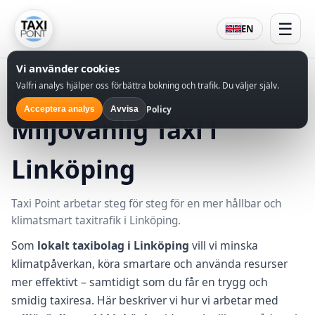
☰
EN
Vi använder cookies
Hållbarhet –
Valfri analys hjälper oss förbättra bokning och trafik. Du väljer själv.
Policy
Acceptera analys
Avvisa
Miljövänlig Taxi i
Linköping
Taxi Point arbetar steg för steg för en mer hållbar och
klimatsmart taxitrafik i Linköping.
Som
lokalt taxibolag i Linköping
vill vi minska
klimatpåverkan, köra smartare och använda resurser
mer effektivt – samtidigt som du får en trygg och
smidig taxiresa. Här beskriver vi hur vi arbetar med