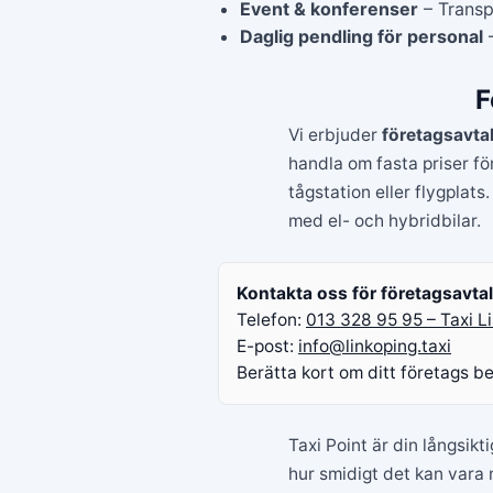
Event & konferenser
– Transp
Daglig pendling för personal
–
F
Vi erbjuder
företagsavta
handla om fasta priser för
tågstation eller flygplats
med el- och hybridbilar.
Kontakta oss för företagsavtal
Telefon:
013 328 95 95 – Taxi 
E-post:
info@linkoping.taxi
Berätta kort om ditt företags b
Taxi Point är din långsikt
hur smidigt det kan vara