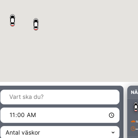
NÄ
🏁
⏰
🚗
≈
🕒
–