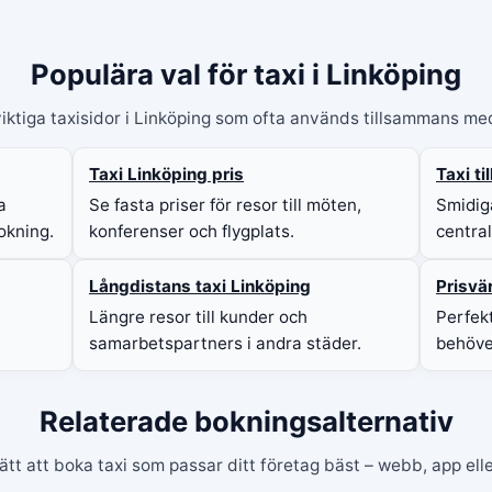
Populära val för taxi i Linköping
viktiga taxisidor i Linköping som ofta används tillsammans me
Taxi Linköping pris
Taxi t
a
Se fasta priser för resor till möten,
Smidig
okning.
konferenser och flygplats.
centra
Långdistans taxi Linköping
Prisvär
Längre resor till kunder och
Perfekt
samarbetspartners i andra städer.
behöver
Relaterade bokningsalternativ
sätt att boka taxi som passar ditt företag bäst – webb, app elle