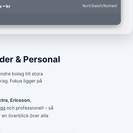
–
s
kr
Kort
/
Swish
/
Kontant
nder & Personal
mindre bolag till stora
ag. Fokus ligger på
tra, Ericsson,
ygg och professionell – så
 en överblick över alla