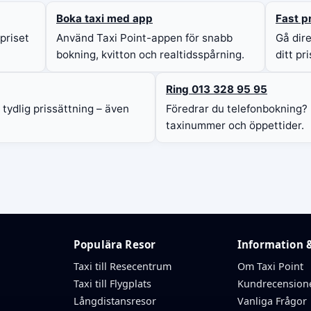
Boka taxi med app
Fast pr
 priset
Använd Taxi Point-appen för snabb
Gå dire
bokning, kvitton och realtidsspårning.
ditt pr
Ring 013 328 95 95
 tydlig prissättning – även
Föredrar du telefonbokning? H
taxinummer och öppettider.
r
Populära Resor
Information 
Taxi till Resecentrum
Om Taxi Point
Taxi till Flygplats
Kundrecension
Långdistansresor
Vanliga Frågor