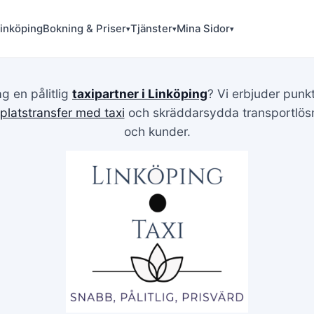
Linköping
Bokning & Priser
Tjänster
Mina Sidor
▾
▾
▾
ag en pålitlig
taxipartner i Linköping
? Vi erbjuder punkt
gplatstransfer med taxi
och skräddarsydda transportlösni
och kunder.