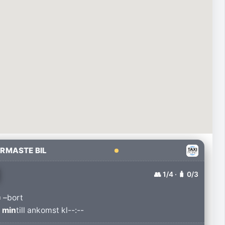
RMASTE BIL
👥
1
/4 · 🧳
0
/3
 –
bort
 min
till ankomst kl
--:--