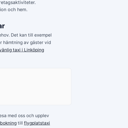
etagsaktiviteter.
tion och hem.
ar
ehov. Det kan till exempel
för hämtning av gäster vid
vänlig taxi i Linköping
resa med oss och upplev
ebokning
till
flygplatstaxi