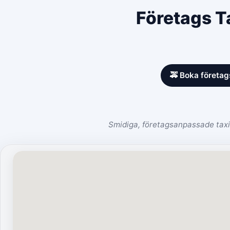
Företags Ta
🚕 Boka företag
Smidiga, företagsanpassade taxil