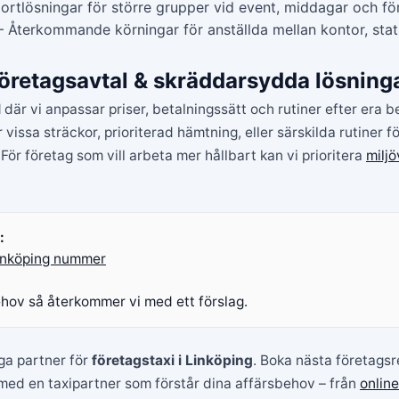
ortlösningar för större grupper vid event, middagar och för
 Återkommande körningar för anställda mellan kontor, sta
öretagsavtal & skräddarsydda lösning
l
där vi anpassar priser, betalningssätt och rutiner efter era b
 vissa sträckor, prioriterad hämtning, eller särskilda rutiner 
. För företag som vill arbeta mer hållbart kan vi prioritera
miljö
:
Linköping nummer
ehov så återkommer vi med ett förslag.
iga partner för
företagstaxi i Linköping
. Boka nästa företags
 med en taxipartner som förstår dina affärsbehov – från
onlin