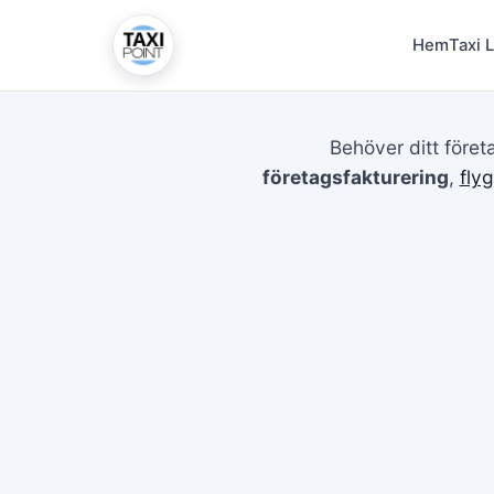
Hem
Taxi 
Behöver ditt föret
företagsfakturering
,
fly