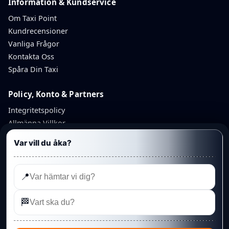
Information & Kundservice
Om Taxi Point
Kundrecensioner
Vanliga Frågor
Kontakta Oss
Spåra Din Taxi
Policy, Konto & Partners
Integritetspolicy
Allmänna Villkor
Avbokningspolicy
Var vill du åka?
Återbetalningspolicy
Mitt Konto
Partnerkonto
📍
Admin
🏁
©
Linköping Punkt Taxi AB
— Taxi Point. Organisationsnummer:
559348-6425
· Telefon:
013 328 95 95
· Rydsvägen 208A, 584 32