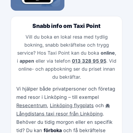
Snabb info om Taxi Point
Vill du boka en lokal resa med tydlig
bokning, snabb bekräftelse och trygg
service? Hos Taxi Point kan du boka
online
,
i
appen
eller via telefon
013 328 95 95
. Vid
online- och appbokning ser du priset innan
du bekräftar.
Vi hjälper både privatpersoner och företag
med resor i Linköping – till exempel
Resecentrum
,
Linköping flygplats
och
🚘
Långdistans taxi resor från Linköping
.
Behöver du tidig morgon eller en specifik
tid? Du kan
förboka
och få bekräftelse