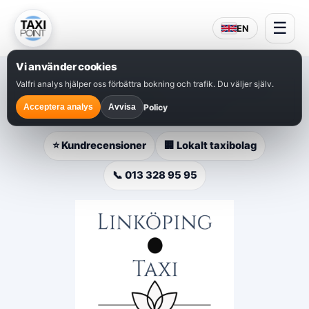
☰
EN
Vi använder cookies
Valfri analys hjälper oss förbättra bokning och trafik. Du väljer själv.
⭐
Populärt val i Linköping
– snabb bokning, lokal
service och hjälp dygnet runt.
Policy
Acceptera analys
Avvisa
⭐ Kundrecensioner
🏢 Lokalt taxibolag
📞 013 328 95 95