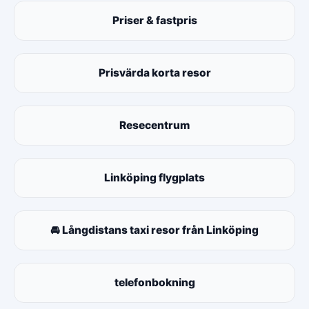
Priser & fastpris
Prisvärda korta resor
Resecentrum
Linköping flygplats
🚘 Långdistans taxi resor från Linköping
telefonbokning