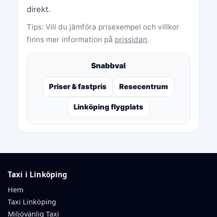
direkt.
Tips: Vill du jämföra prisexempel och villkor
finns mer information på
prissidan
.
Snabbval
Priser & fastpris
Resecentrum
Linköping flygplats
Taxi i Linköping
Hem
Taxi Linköping
Miljövänlig Taxi