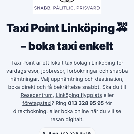
Taxi Point Linköping 🚕
– boka taxi enkelt
Taxi Point är ett lokalt taxibolag i Linköping för
vardagsresor, jobbresor, förbokningar och snabba
hämtningar. Välj upphämtning och destination,
boka direkt och få bekräftelse snabbt. Ska du till
Resecentrum
,
Linköping flygplats
eller
företagstaxi
? Ring
013 328 95 95
för
direktbokning, eller boka online när du vill se
resan digitalt.
📞 Ring:
013 328 95 95