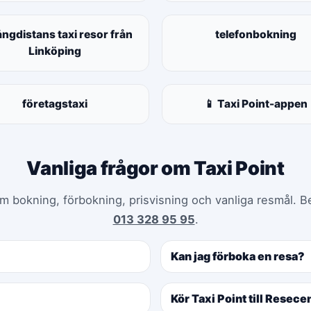
ångdistans taxi resor från
telefonbokning
Linköping
företagstaxi
📱 Taxi Point-appen
Vanliga frågor om Taxi Point
m bokning, förbokning, prisvisning och vanliga resmål. B
013 328 95 95
.
Kan jag förboka en resa?
Kör Taxi Point till Resec