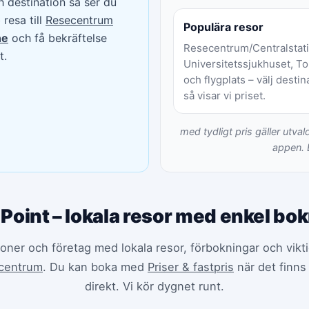
 destination så ser du
resa till
Resecentrum
Populära resor
ne
och få bekräftelse
Resecentrum/Centralstati
t.
Universitetssjukhuset, T
och flygplats – välj destin
så visar vi priset.
med tydligt pris gäller utval
appen. 
 Point – lokala resor med enkel bo
soner och företag med lokala resor, förbokningar och vikt
centrum
. Du kan boka med
Priser & fastpris
när det finns 
direkt. Vi kör dygnet runt.