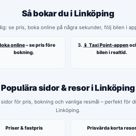
Så bokar du i Linköping
ig: se pris, boka online på några sekunder, följ bilen i app
Boka online
– se pris före
3.
📱 Taxi Point-appen
och
bokning.
bilen i realtid.
Populära sidor & resor i Linköping
idor för pris, bokning och vanliga resmål – perfekt för di
Linköping.
Priser & fastpris
Prisvärda korta reso