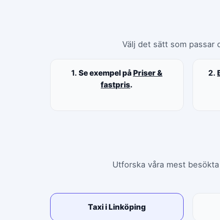
Välj det sätt som passar d
1.
Se exempel på
Priser &
2.
fastpris
.
Utforska våra mest besökta s
Taxi i Linköping