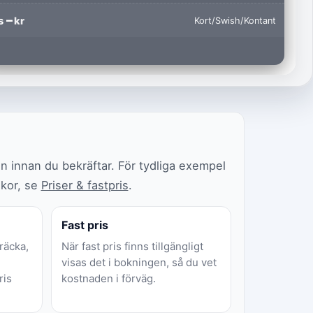
–
s
kr
Kort
/
Swish
/
Kontant
g
en innan du bekräftar. För tydliga exempel
lkor, se
Priser & fastpris
.
Fast pris
räcka,
När fast pris finns tillgängligt
visas det i bokningen, så du vet
ris
kostnaden i förväg.