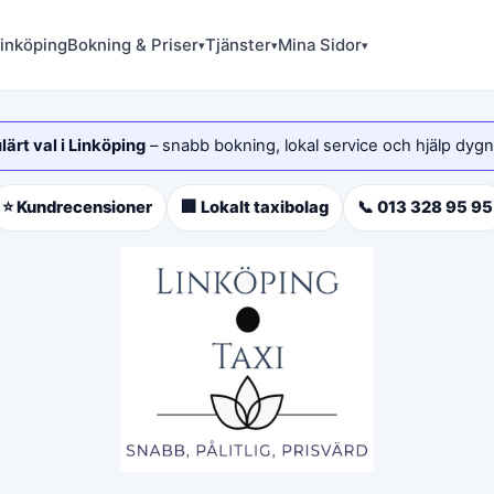
Linköping
Bokning & Priser
Tjänster
Mina Sidor
▾
▾
▾
ärt val i Linköping
– snabb bokning, lokal service och hjälp dygn
⭐ Kundrecensioner
🏢 Lokalt taxibolag
📞 013 328 95 95