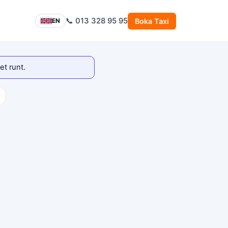
📞 013 328 95 95
Boka Taxi
EN
et runt.