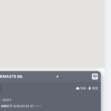
RMASTE BIL
👥
1
/4 · 🧳
0
/3
 –
bort
 min
till ankomst kl
--:--