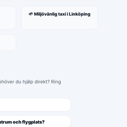
🌱 Miljövänlig taxi i Linköping
ehöver du hjälp direkt? Ring
entrum och flygplats?