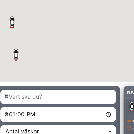
NÄ
🏁
⏰
🚗
≈
🕒
–