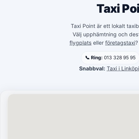
Taxi Po
Taxi Point är ett lokalt ta
Välj upphämtning och desti
flygplats
eller
företagstaxi
?
📞 Ring:
013 328 95 95
Snabbval:
Taxi i Linköp