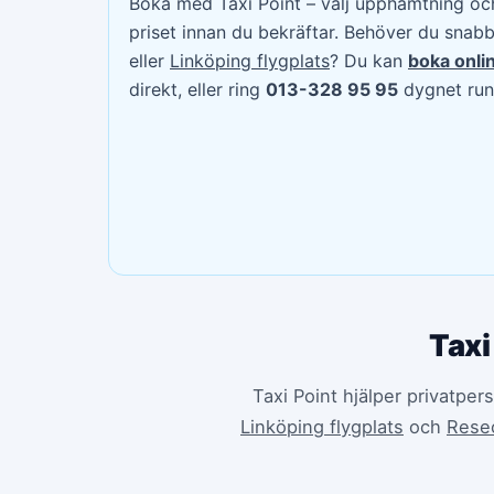
Boka med Taxi Point – välj upphämtning och
priset innan du bekräftar. Behöver du snabb 
eller
Linköping flygplats
? Du kan
boka onli
direkt, eller ring
013-328 95 95
dygnet run
Taxi
Taxi Point hjälper privatper
Linköping flygplats
och
Rese