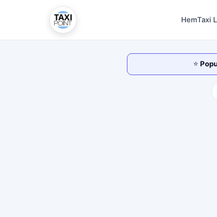
Hem
Taxi 
⭐
Popul