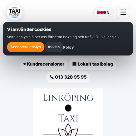
☰
EN
Vi använder cookies
Valfri analys hjälper oss förbättra bokning och trafik. Du väljer själv.
⭐
Populärt val i Linköping
– snabb bokning, lokal
service och hjälp dygnet runt.
Policy
Acceptera analys
Avvisa
⭐ Kundrecensioner
🏢 Lokalt taxibolag
📞 013 328 95 95