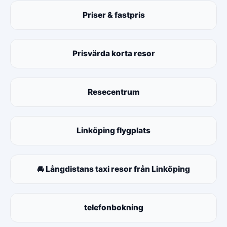
Priser & fastpris
Prisvärda korta resor
Resecentrum
Linköping flygplats
🚘 Långdistans taxi resor från Linköping
telefonbokning