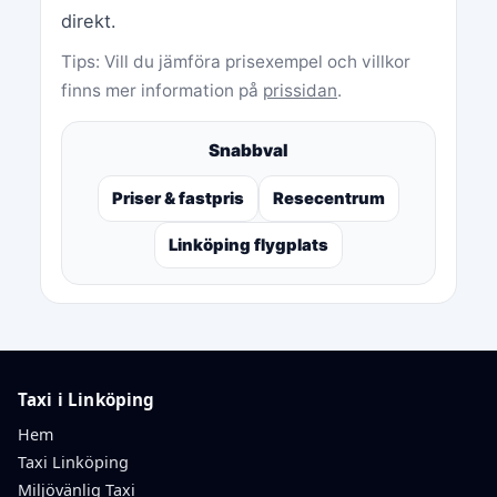
direkt.
Tips: Vill du jämföra prisexempel och villkor
finns mer information på
prissidan
.
Snabbval
Priser & fastpris
Resecentrum
Linköping flygplats
Taxi i Linköping
Hem
Taxi Linköping
Miljövänlig Taxi