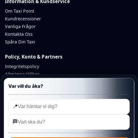
Information & Kundservice
Om Taxi Point
Kundrecensioner
Vanliga Frågor
Kontakta Oss
Spåra Din Taxi
Policy, Konto & Partners
Integritetspolicy
Allmänna Villkor
Avbokningspolicy
Var vill du åka?
Återbetalningspolicy
Mitt Konto
Partnerkonto
📍
Admin
🏁
©
Linköping Punkt Taxi AB
— Taxi Point. Organisationsnummer:
559348-6425
· Telefon:
013 328 95 95
· Rydsvägen 208A, 584 32