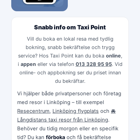
Snabb info om Taxi Point
Vill du boka en lokal resa med tydlig
bokning, snabb bekräftelse och trygg
service? Hos Taxi Point kan du boka
online
,
i
appen
eller via telefon
013 328 95 95
. Vid
online- och appbokning ser du priset innan
du bekräftar.
Vi hjälper både privatpersoner och företag
med resor i Linköping – till exempel
Resecentrum
,
Linköping flygplats
och
🚘
Långdistans taxi resor från Linköping
.
Behöver du tidig morgon eller en specifik
tid? Du kan
förboka
och få bekräftelse