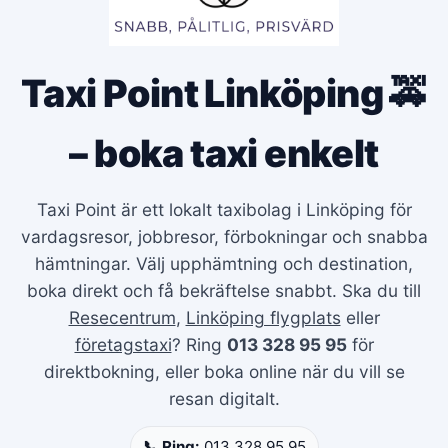
Taxi Point Linköping 🚕
– boka taxi enkelt
Taxi Point är ett lokalt taxibolag i Linköping för
vardagsresor, jobbresor, förbokningar och snabba
hämtningar. Välj upphämtning och destination,
boka direkt och få bekräftelse snabbt. Ska du till
Resecentrum
,
Linköping flygplats
eller
företagstaxi
? Ring
013 328 95 95
för
direktbokning, eller boka online när du vill se
resan digitalt.
📞 Ring:
013 328 95 95