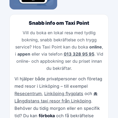
Snabb info om Taxi Point
Vill du boka en lokal resa med tydlig
bokning, snabb bekräftelse och trygg
service? Hos Taxi Point kan du boka
online
,
i
appen
eller via telefon
013 328 95 95
. Vid
online- och appbokning ser du priset innan
du bekräftar.
Vi hjälper både privatpersoner och företag
med resor i Linköping – till exempel
Resecentrum
,
Linköping flygplats
och
🚘
Långdistans taxi resor från Linköping
.
Behöver du tidig morgon eller en specifik
tid? Du kan
förboka
och få bekräftelse