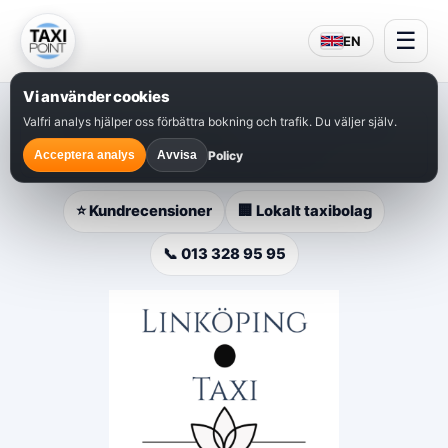
☰
EN
Vi använder cookies
Valfri analys hjälper oss förbättra bokning och trafik. Du väljer själv.
⭐
Populärt val i Linköping
– snabb bokning, lokal
service och hjälp dygnet runt.
Policy
Acceptera analys
Avvisa
⭐ Kundrecensioner
🏢 Lokalt taxibolag
📞 013 328 95 95