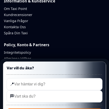
Information & Kundservice
Om Taxi Point
Kundrecensioner
Vanliga Frågor
Kontakta Oss
Spåra Din Taxi
Policy, Konto & Partners
Integritetspolicy
Allmänna Villkor
Avbokningspolicy
Var vill du åka?
Återbetalningspolicy
Mitt Konto
Partnerkonto
📍
Admin
🏁
©
Linköping Punkt Taxi AB
— Taxi Point. Organisationsnummer:
559348-6425
· Telefon:
013 328 95 95
· Rydsvägen 208A, 584 32