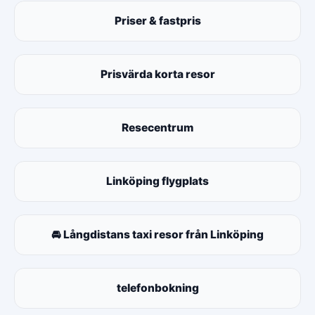
Priser & fastpris
Prisvärda korta resor
Resecentrum
Linköping flygplats
🚘 Långdistans taxi resor från Linköping
telefonbokning