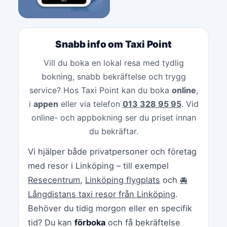
Snabb info om Taxi Point
Vill du boka en lokal resa med tydlig
bokning, snabb bekräftelse och trygg
service? Hos Taxi Point kan du boka
online
,
i
appen
eller via telefon
013 328 95 95
. Vid
online- och appbokning ser du priset innan
du bekräftar.
Vi hjälper både privatpersoner och företag
med resor i Linköping – till exempel
Resecentrum
,
Linköping flygplats
och
🚘
Långdistans taxi resor från Linköping
.
Behöver du tidig morgon eller en specifik
tid? Du kan
förboka
och få bekräftelse