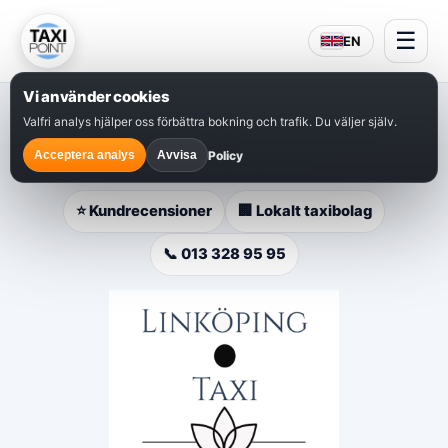
☰
EN
Vi använder cookies
Valfri analys hjälper oss förbättra bokning och trafik. Du väljer själv.
⭐
Populärt val i Linköping
– snabb bokning, lokal
service och hjälp dygnet runt.
Policy
Acceptera analys
Avvisa
⭐ Kundrecensioner
🏢 Lokalt taxibolag
📞 013 328 95 95