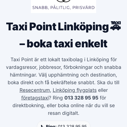
Taxi Point Linköping 🚕
– boka taxi enkelt
Taxi Point är ett lokalt taxibolag i Linköping för
vardagsresor, jobbresor, förbokningar och snabba
hämtningar. Välj upphämtning och destination,
boka direkt och få bekräftelse snabbt. Ska du till
Resecentrum
,
Linköping flygplats
eller
företagstaxi
? Ring
013 328 95 95
för
direktbokning, eller boka online när du vill se
resan digitalt.
📞 Ring:
013 328 95 95