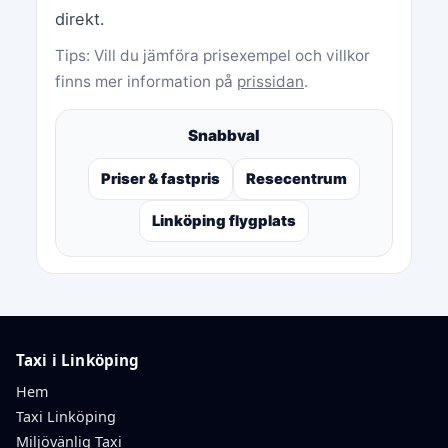
direkt.
Tips: Vill du jämföra prisexempel och villkor
finns mer information på
prissidan
.
Snabbval
Priser & fastpris
Resecentrum
Linköping flygplats
Taxi i Linköping
Hem
Taxi Linköping
Miljövänlig Taxi