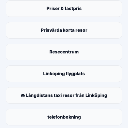
Priser & fastpris
Prisvärda korta resor
Resecentrum
Linköping flygplats
🚘 Långdistans taxi resor från Linköping
telefonbokning