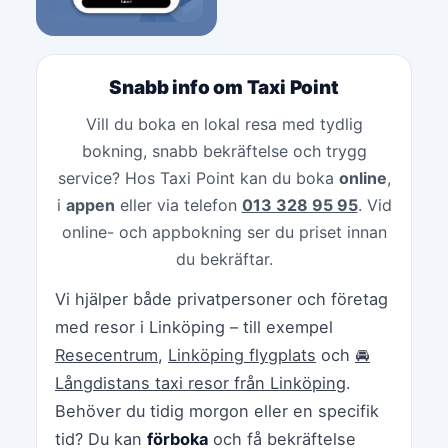
Snabb info om Taxi Point
Vill du boka en lokal resa med tydlig
bokning, snabb bekräftelse och trygg
service? Hos Taxi Point kan du boka
online
,
i
appen
eller via telefon
013 328 95 95
. Vid
online- och appbokning ser du priset innan
du bekräftar.
Vi hjälper både privatpersoner och företag
med resor i Linköping – till exempel
Resecentrum
,
Linköping flygplats
och
🚘
Långdistans taxi resor från Linköping
.
Behöver du tidig morgon eller en specifik
tid? Du kan
förboka
och få bekräftelse