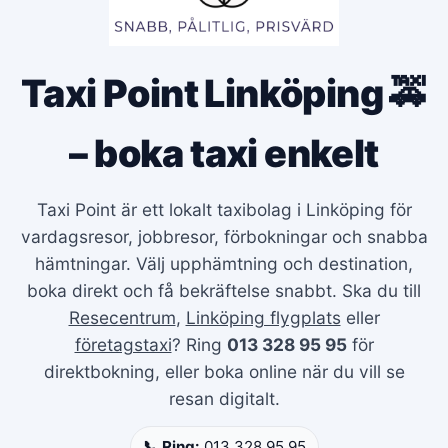
Taxi Point Linköping 🚕
– boka taxi enkelt
Taxi Point är ett lokalt taxibolag i Linköping för
vardagsresor, jobbresor, förbokningar och snabba
hämtningar. Välj upphämtning och destination,
boka direkt och få bekräftelse snabbt. Ska du till
Resecentrum
,
Linköping flygplats
eller
företagstaxi
? Ring
013 328 95 95
för
direktbokning, eller boka online när du vill se
resan digitalt.
📞 Ring:
013 328 95 95