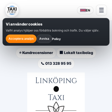
☰
EN
Vi använder cookies
Valfri analys hjälper oss förbättra bokning och trafik. Du väljer själv.
⭐
Populärt val i Linköping
– snabb bokning, lokal
service och hjälp dygnet runt.
Policy
Acceptera analys
Avvisa
⭐ Kundrecensioner
🏢 Lokalt taxibolag
📞 013 328 95 95