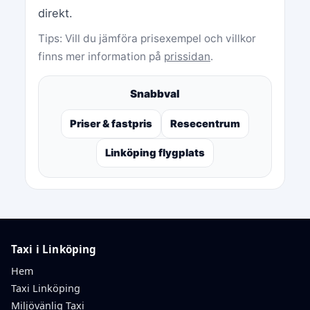
direkt.
Tips: Vill du jämföra prisexempel och villkor
finns mer information på
prissidan
.
Snabbval
Priser & fastpris
Resecentrum
Linköping flygplats
Taxi i Linköping
Hem
Taxi Linköping
Miljövänlig Taxi