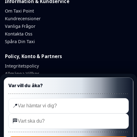
Information & Kundservice
Om Taxi Point
Kundrecensioner
Vanliga Frågor
Kontakta Oss
Spåra Din Taxi
Policy, Konto & Partners
Integritetspolicy
Allmänna Villkor
Avbokningspolicy
Var vill du åka?
Återbetalningspolicy
Mitt Konto
Partnerkonto
📍
Admin
🏁
©
Linköping Punkt Taxi AB
— Taxi Point. Organisationsnummer:
559348-6425
· Telefon:
013 328 95 95
· Rydsvägen 208A, 584 32